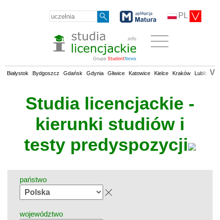
PL
V
Białystok
Bydgoszcz
Gdańsk
Gdynia
Gliwice
Katowice
Kielce
Kraków
Lublin
Łó
Studia licencjackie -
kierunki studiów i
testy predyspozycji
państwo
województwo