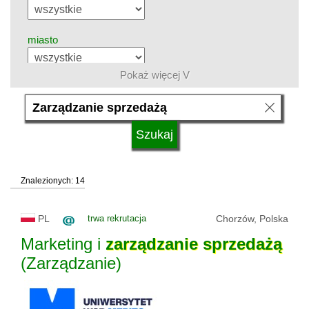
miasto
Pokaż więcej V
grupa kierunków
język
Znalezionych: 14
system studiów
PL
trwa rekrutacja
Chorzów, Polska
typ uczelni
Marketing i
zarządzanie
sprzedażą
(Zarządzanie)
status uczelni