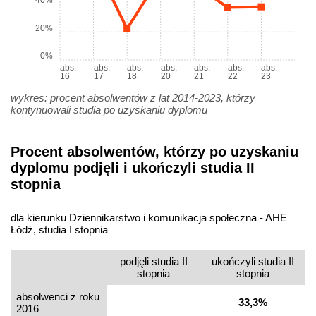
40%
20%
0%
abs.
abs.
abs.
abs.
abs.
abs.
abs.
16
17
18
20
21
22
23
wykres: procent absolwentów z lat 2014-2023, którzy
kontynuowali studia po uzyskaniu dyplomu
Procent absolwentów, którzy po uzyskaniu
dyplomu podjęli i ukończyli studia II
stopnia
dla kierunku Dziennikarstwo i komunikacja społeczna - AHE
Łódź, studia I stopnia
podjęli studia II
ukończyli studia II
stopnia
stopnia
absolwenci z roku
33,3%
2016