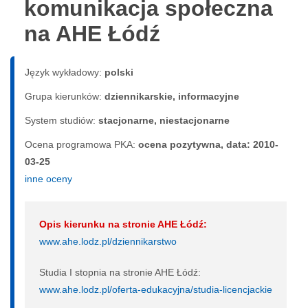
komunikacja społeczna
na AHE Łódź
Język wykładowy:
polski
Grupa kierunków:
dziennikarskie, informacyjne
System studiów:
sta­cjo­nar­ne, nie­sta­cjo­nar­ne
Ocena programowa PKA:
ocena pozytywna, data: 2010-
03-25
inne oceny
Opis kierunku na stronie AHE Łódź:
www.ahe.lodz.pl/dziennikarstwo
Studia I stopnia na stronie AHE Łódź:
www.ahe.lodz.pl/oferta-edukacyjna/studia-licencjackie