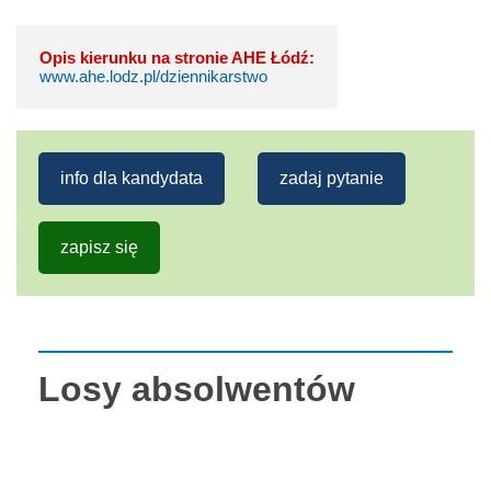
Opis kierunku na stronie AHE Łódź:
www.ahe.lodz.pl/dziennikarstwo
info dla kandydata
zadaj pytanie
zapisz się
Losy absolwentów