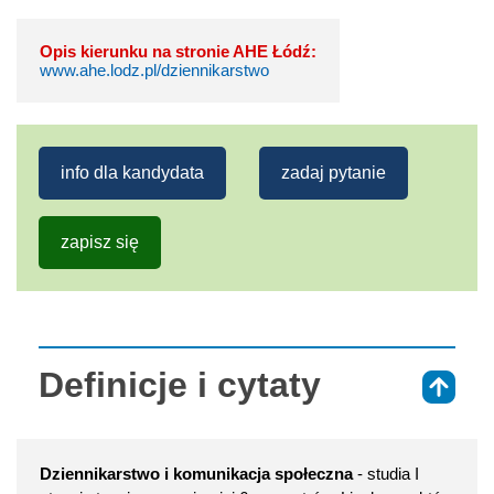
Opis kierunku na stronie AHE Łódź:
www.ahe.lodz.pl/dziennikarstwo
info dla kandydata
zadaj pytanie
zapisz się
Definicje i cytaty
⇑
Dziennikarstwo i komunikacja społeczna
- studia I