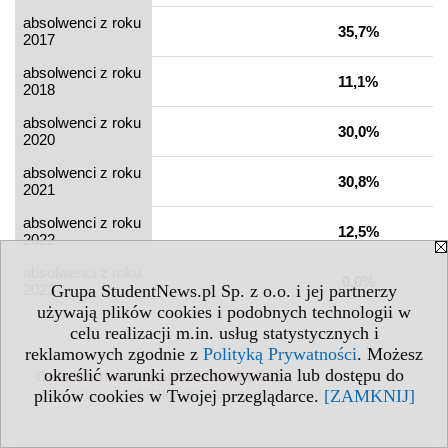
absolwenci z roku
35,7%
2017
absolwenci z roku
11,1%
2018
absolwenci z roku
30,0%
2020
absolwenci z roku
30,8%
2021
absolwenci z roku
12,5%
2022
absolwenci z roku
0,0%
2023
Grupa StudentNews.pl Sp. z o.o. i jej partnerzy
używają plików cookies i podobnych technologii w
celu realizacji m.in. usług statystycznych i
reklamowych zgodnie z
Polityką Prywatności
. Możesz
określić warunki przechowywania lub dostępu do
Opis kierunku na stronie AHE Łódź:
www.ahe.lodz.pl/dziennikarstwo
plików cookies w Twojej przeglądarce.
[ZAMKNIJ]