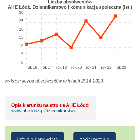
Liczba absolwentów
AHE Łódź, Dziennikarstwo i komunikacja społeczna (Ist.)
30
25
20
15
10
5
0
rok 16
rok 17
rok 18
rok 20
rok 21
rok 22
rok 23
wykres: liczba absolwentów w latach 2014-2023.
Opis kierunku na stronie AHE Łódź:
www.ahe.lodz.pl/dziennikarstwo
info dla kandydata
zadaj pytanie