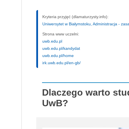
Kryteria przyjęć (dlamaturzysty.info):
Uniwersytet w Białymstoku, Administracja - zasad
Strona www uczelni:
uwb.edu.pl
uwb.edu.pl/kandydat
uwb.edu.pl/home
irk.uwb.edu.pl/en-gb/
Dlaczego warto stu
UwB?