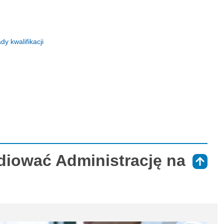
y kwalifikacji
diować Administrację na
⇑