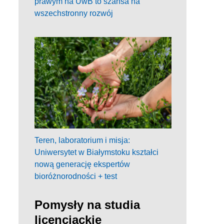
prawym na UwB to szansa na
wszechstronny rozwój
Teren, laboratorium i misja:
Uniwersytet w Białymstoku kształci
nową generację ekspertów
bioróżnorodności + test
Pomysły na studia
licencjackie