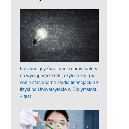
Fascynujący świat nauki i praw natury
na wyciągnięcie ręki, czyli co kryją w
sobie stacjonarne studia licencjackie z
fizyki na Uniwersytecie w Białymstoku
+ test