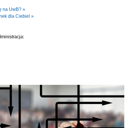
ję na UwB? »
nek dla Ciebie! »
ministracja: