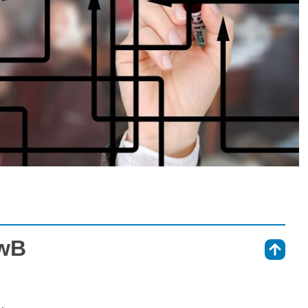
UwB
⇑