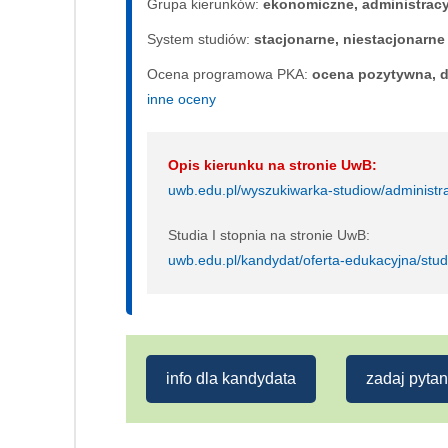
Grupa kierunków:
ekonomiczne, administrac
System studiów:
sta­cjo­nar­ne, nie­sta­cjo­nar­ne
Ocena programowa PKA:
ocena pozytywna, d
inne oceny
Opis kierunku na stronie UwB:
uwb.edu.pl/wyszukiwarka-studiow/administrac
Studia I stopnia na stronie UwB:
uwb.edu.pl/kandydat/oferta-edukacyjna/studi
info dla kandydata
zadaj pytan