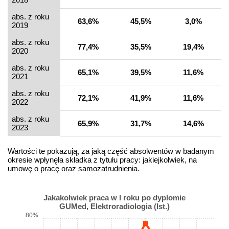
abs. z roku
63,6%
45,5%
3,0%
2019
abs. z roku
77,4%
35,5%
19,4%
2020
abs. z roku
65,1%
39,5%
11,6%
2021
abs. z roku
72,1%
41,9%
11,6%
2022
abs. z roku
65,9%
31,7%
14,6%
2023
Wartości te pokazują, za jaką część absolwentów w badanym
okresie wpłynęła składka z tytułu pracy: jakiejkolwiek, na
umowę o pracę oraz samozatrudnienia.
Jakakolwiek praca w I roku po dyplomie
GUMed, Elektroradiologia (Ist.)
80%