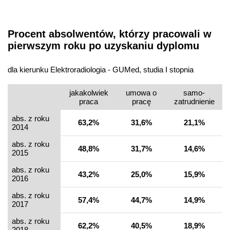
Procent absolwentów, którzy pracowali w
pierwszym roku po uzyskaniu dyplomu
dla kierunku Elektroradiologia - GUMed, studia I stopnia
jakakolwiek
umowa o
samo­
praca
pracę
zatrudnienie
abs. z roku
63,2%
31,6%
21,1%
2014
abs. z roku
48,8%
31,7%
14,6%
2015
abs. z roku
43,2%
25,0%
15,9%
2016
abs. z roku
57,4%
44,7%
14,9%
2017
abs. z roku
62,2%
40,5%
18,9%
2018