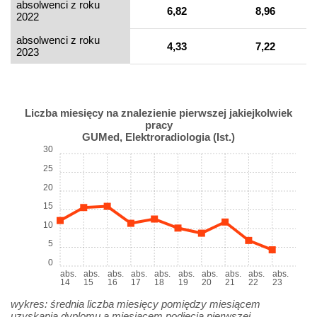
absolwenci z roku
6,82
8,96
2022
absolwenci z roku
4,33
7,22
2023
Liczba miesięcy na znalezienie pierwszej jakiejkolwiek
pracy
GUMed, Elektroradiologia (Ist.)
30
25
20
15
10
5
0
abs.
abs.
abs.
abs.
abs.
abs.
abs.
abs.
abs.
abs.
14
15
16
17
18
19
20
21
22
23
wykres: średnia liczba miesięcy pomiędzy miesiącem
uzyskania dyplomu a miesiącem podjęcia pierwszej