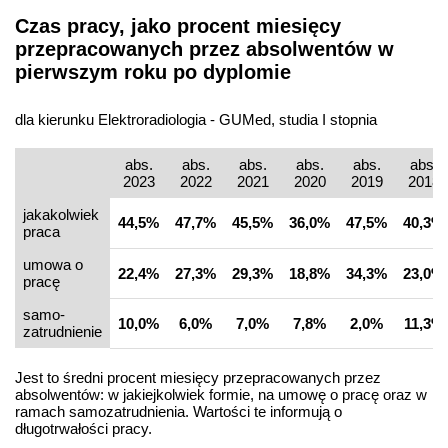
Czas pracy, jako procent miesięcy
przepracowanych przez absolwentów w
pierwszym roku po dyplomie
dla kierunku Elektroradiologia - GUMed, studia I stopnia
abs.
abs.
abs.
abs.
abs.
abs.
2023
2022
2021
2020
2019
2018
jakakolwiek
44,5%
47,7%
45,5%
36,0%
47,5%
40,3%
praca
umowa o
22,4%
27,3%
29,3%
18,8%
34,3%
23,0%
pracę
samo­
10,0%
6,0%
7,0%
7,8%
2,0%
11,3%
zatrudnienie
Jest to średni procent miesięcy przepracowanych przez
absolwentów: w jakiejkolwiek formie, na umowę o pracę oraz w
ramach samozatrudnienia. Wartości te informują o
długotrwałości pracy.