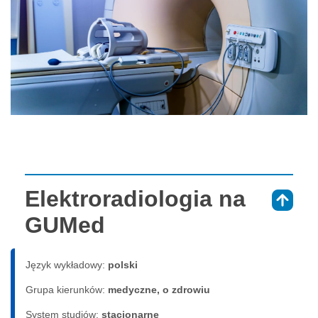
Elektroradiologia na
⇑
GUMed
Język wykładowy:
polski
Grupa kierunków:
medyczne, o zdrowiu
System studiów:
sta­cjo­nar­ne