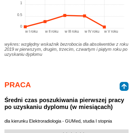
1
0.5
0
w I roku
w II roku
w III roku
w IV roku
w V roku
wykres: względny wskaźnik bezrobocia dla absolwentów z roku
2019 w pierwszym, drugim, trzecim, czwartym i piątym roku po
uzyskaniu dyplomu
PRACA
Średni czas poszukiwania pierwszej pracy
po uzyskaniu dyplomu (w miesiącach)
dla kierunku Elektroradiologia - GUMed, studia I stopnia