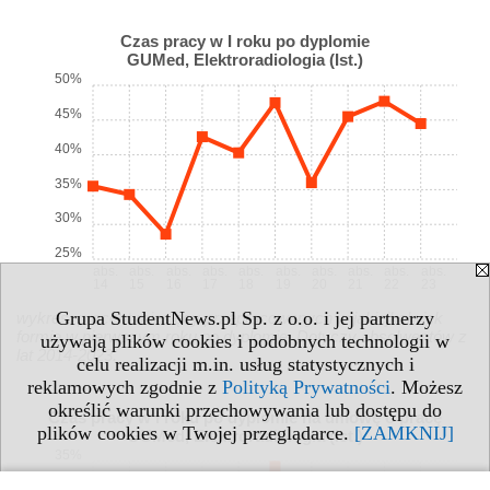
Czas pracy w I roku po dyplomie
GUMed, Elektroradiologia (Ist.)
50%
45%
40%
35%
30%
25%
abs.
abs.
abs.
abs.
abs.
abs.
abs.
abs.
abs.
abs.
14
15
16
17
18
19
20
21
22
23
Grupa StudentNews.pl Sp. z o.o. i jej partnerzy
wykres: procent miesięcy przepracowanych w jakiejkolwiek
formie w pierwszym roku po dyplomie. Dotyczy absolwentów z
używają plików cookies i podobnych technologii w
lat 2014-2023.
celu realizacji m.in. usług statystycznych i
reklamowych zgodnie z
Polityką Prywatności
. Możesz
określić warunki przechowywania lub dostępu do
Czas pracy w I roku po dyplomie na umowę o pracę
plików cookies w Twojej przeglądarce.
[ZAMKNIJ]
GUMed, Elektroradiologia (Ist.)
35%
30%