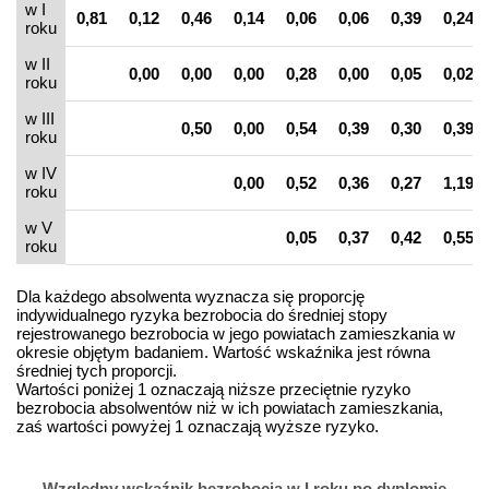
w I
0,81
0,12
0,46
0,14
0,06
0,06
0,39
0,24
roku
w II
0,00
0,00
0,00
0,28
0,00
0,05
0,02
roku
w III
0,50
0,00
0,54
0,39
0,30
0,39
roku
w IV
0,00
0,52
0,36
0,27
1,19
roku
w V
0,05
0,37
0,42
0,55
roku
Dla każdego absolwenta wyznacza się proporcję
indywidualnego ryzyka bezrobocia do średniej stopy
rejestrowanego bezrobocia w jego powiatach zamieszkania w
okresie objętym badaniem. Wartość wskaźnika jest równa
średniej tych proporcji.
Wartości poniżej 1 oznaczają niższe przeciętnie ryzyko
bezrobocia absolwentów niż w ich powiatach zamieszkania,
zaś wartości powyżej 1 oznaczają wyższe ryzyko.
Względny wskaźnik bezrobocia w I roku po dyplomie