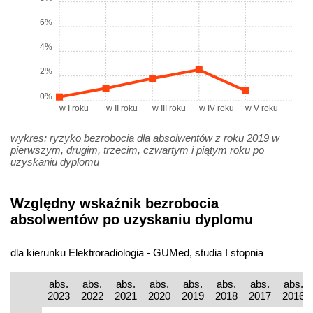
6%
4%
2%
0%
w I roku
w II roku
w III roku
w IV roku
w V roku
wykres: ryzyko bezrobocia dla absolwentów z roku 2019 w
pierwszym, drugim, trzecim, czwartym i piątym roku po
uzyskaniu dyplomu
Względny wskaźnik bezrobocia
absolwentów po uzyskaniu dyplomu
dla kierunku Elektroradiologia - GUMed, studia I stopnia
abs.
abs.
abs.
abs.
abs.
abs.
abs.
abs.
2023
2022
2021
2020
2019
2018
2017
2016