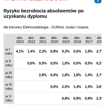
Ryzyko bezrobocia absolwentów po
uzyskaniu dyplomu
dla kierunku Elektroradiologia - GUMed, studia I stopnia
abs.
abs.
abs.
abs.
abs.
abs.
abs.
abs.
2023
2022
2021
2020
2019
2018
2017
2016
w I
4,1%
1,4%
2,3%
0,8%
0,3%
0,5%
1,8%
2,7%
roku
w II
0,0%
0,0%
0,0%
1,0%
0,0%
0,5%
0,2%
roku
w III
2,9%
0,0%
1,8%
1,8%
1,4%
2,7%
roku
w IV
0,0%
2,5%
1,4%
1,4%
3,6%
roku
w V
0,8%
0,9%
0,9%
2,3%
roku