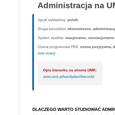
Administracja na 
Język wykładowy:
polski
Grupa kierunków:
ekonomiczne, administrac
System studiów:
sta­cjo­nar­ne, nie­sta­cjo­nar­ne
Ocena programowa PKA:
ocena pozytywna, d
inne oceny
Opis kierunku na stronie UMK:
www.umk.pl/kandydaci/kierunki/
DLACZEGO WARTO STUDIOWAĆ ADMIN