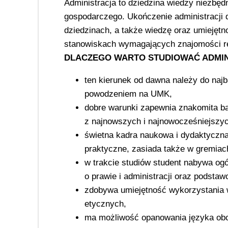
Administracja to dziedzina wiedzy niezbędn
gospodarczego. Ukończenie administracji d
dziedzinach, a także wiedzę oraz umiejętn
stanowiskach wymagających znajomości reg
DLACZEGO WARTO STUDIOWAĆ ADMIN
ten kierunek od dawna należy do najb
powodzeniem na UMK,
dobre warunki zapewnia znakomita ba
z najnowszych i najnowocześniejszyc
świetna kadra naukowa i dydaktyczn
praktyczne, zasiada także w gremiac
w trakcie studiów student nabywa og
o prawie i administracji oraz podst
zdobywa umiejętność wykorzystania
etycznych,
ma możliwość opanowania języka obc