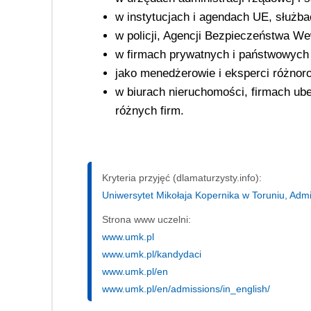
w instytucjach i agendach UE, służb
w policji, Agencji Bezpieczeństwa W
w firmach prywatnych i państwowych 
jako menedżerowie i eksperci różnoro
w biurach nieruchomości, firmach u
różnych firm.
Kryteria przyjęć (dlamaturzysty.info):
Uniwersytet Mikołaja Kopernika w Toruniu, Admin
Strona www uczelni:
www.umk.pl
www.umk.pl/kandydaci
www.umk.pl/en
www.umk.pl/en/admissions/in_english/