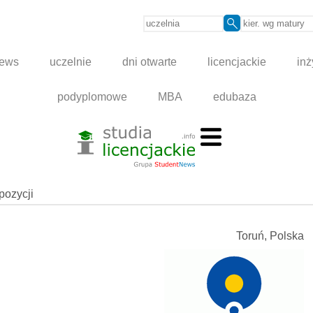
news
uczelnie
dni otwarte
licencjackie
inż
podyplomowe
MBA
edubaza
spozycji
Toruń, Polska