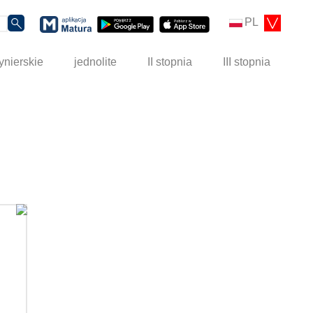
PL
ynierskie
jednolite
II stopnia
III stopnia