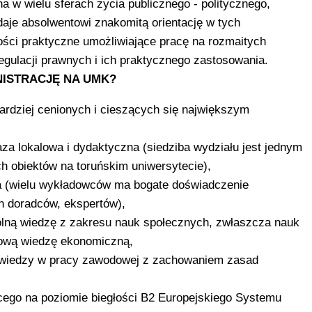
a w wielu sferach życia publicznego - politycznego,
aje absolwentowi znakomitą orientację w tych
ości praktyczne umożliwiające pracę na rozmaitych
ulacji prawnych i ich praktycznego zastosowania.
ISTRACJĘ NA UMK?
ardziej cenionych i cieszących się największym
za lokalowa i dydaktyczna (siedziba wydziału jest jednym
h obiektów na toruńskim uniwersytecie),
a (wielu wykładowców ma bogate doświadczenie
h doradców, ekspertów),
ólną wiedzę z zakresu nauk społecznych, zwłaszcza nauk
awową wiedzę ekonomiczną,
 wiedzy w pracy zawodowej z zachowaniem zasad
ego na poziomie biegłości B2 Europejskiego Systemu