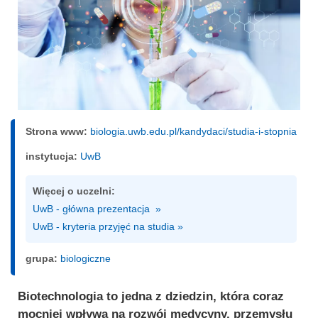
Strona www:
biologia.uwb.edu.pl/kandydaci/studia-i-stopnia
instytucja:
UwB
Więcej o uczelni:
UwB - główna prezentacja  »
UwB - kryteria przyjęć na studia »
grupa:
biologiczne
Biotechnologia to jedna z dziedzin, która coraz
mocniej wpływa na rozwój medycyny, przemysłu