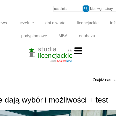
news
uczelnie
dni otwarte
licencjackie
inż
podyplomowe
MBA
edubaza
Znajdź nas 
e dają wybór i możliwości + test