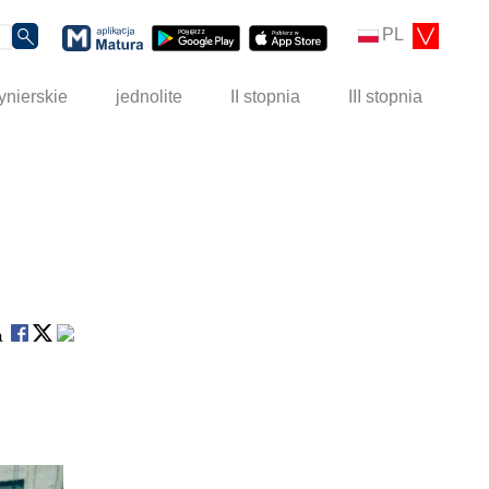
PL
ynierskie
jednolite
II stopnia
III stopnia
na