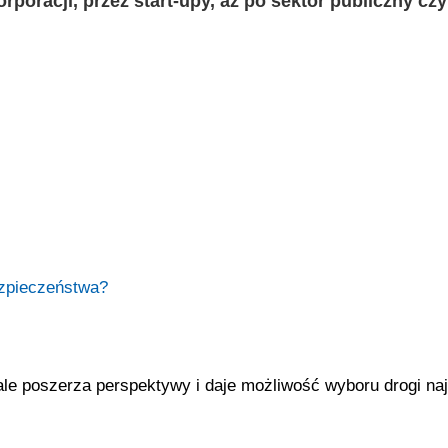
racji, przez start-upy, aż po sektor publiczny czy
ezpieczeństwa?
, ale poszerza perspektywy i daje możliwość wyboru drogi naj