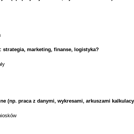
a
 strategia, marketing, finanse, logistyka?
ły
zne (np. praca z danymi, wykresami, arkuszami kalkulac
wniosków