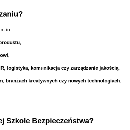
dzaniu?
m.in.:
 produktu
,
sowi
,
R, logistyka, komunikacja czy zarządzanie jakością
,
ym, branżach kreatywnych czy nowych technologiach
.
ej Szkole Bezpieczeństwa?