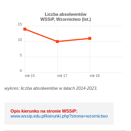
Liczba absolwentów
WSSiP, Wzornictwo (Ist.)
15
10
5
0
rok 15
rok 17
rok 18
wykres: liczba absolwentów w latach 2014-2023.
Opis kierunku na stronie WSSiP:
www.wssip.edu.pl/kierunki.php?strona=wzornictwo