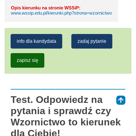
Opis kierunku na stronie WSSiP:
www.wssip.edu.pl/kierunki.php?strona=wzornictwo
info dla kandydata
zadaj pytanie
zapisz się
Test. Odpowiedz na
⇑
pytania i sprawdź czy
Wzornictwo to kierunek
dla Ciebie!