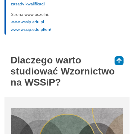
zasady kwalifikacji
Strona www uczelni:
www.wssip.edu.pl
www.wssip.edu.pl/en/
Dlaczego warto
⇑
studiować Wzornictwo
na WSSiP?