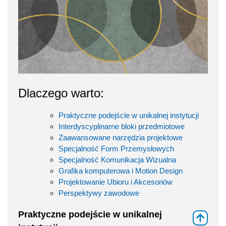
Dlaczego warto:
Praktyczne podejście w unikalnej instytucji
Interdyscyplinarne bloki przedmiotowe
Zaawansowane narzędzia projektowe
Specjalność Form Przemysłowych
Specjalność Komunikacja Wizualna
Grafika komputerowa i Motion Design
Projektowanie Ubioru i Akcesoriów
Perspektywy zawodowe
Praktyczne podejście w unikalnej
⇑