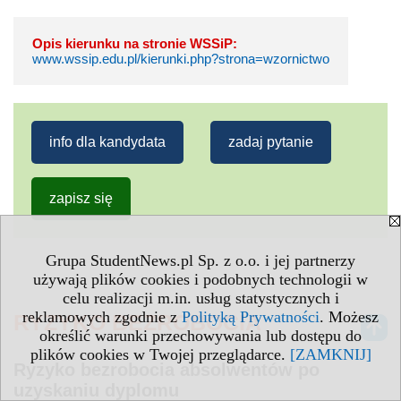
Opis kierunku na stronie WSSiP:
www.wssip.edu.pl/kierunki.php?strona=wzornictwo
info dla kandydata
zadaj pytanie
zapisz się
Grupa StudentNews.pl Sp. z o.o. i jej partnerzy
używają plików cookies i podobnych technologii w
celu realizacji m.in. usług statystycznych i
reklamowych zgodnie z
Polityką Prywatności
. Możesz
RYZYKO BEZROBOCIA
określić warunki przechowywania lub dostępu do
plików cookies w Twojej przeglądarce.
[ZAMKNIJ]
Ryzyko bezrobocia absolwentów po
uzyskaniu dyplomu