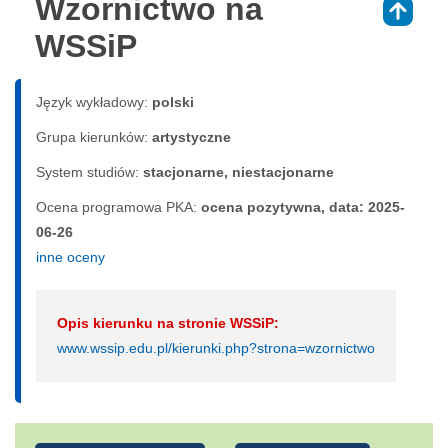
Wzornictwo na
⇑
WSSiP
Język wykładowy:
polski
Grupa kierunków:
artystyczne
System studiów:
sta­cjo­nar­ne, nie­sta­cjo­nar­ne
Ocena programowa PKA:
ocena pozytywna, data: 2025-
06-26
inne oceny
Opis kierunku na stronie WSSiP:
www.wssip.edu.pl/kierunki.php?strona=wzornictwo