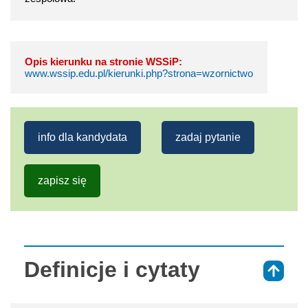
Opis kierunku na stronie WSSiP:
www.wssip.edu.pl/kierunki.php?strona=wzornictwo
info dla kandydata
zadaj pytanie
zapisz się
Definicje i cytaty
⇑