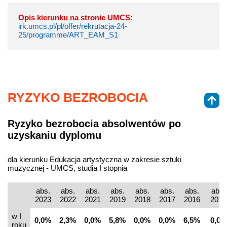
Opis kierunku na stronie UMCS:
irk.umcs.pl/pl/offer/rekrutacja-24-
25/programme/ART_EAM_S1
RYZYKO BEZROBOCIA
Ryzyko bezrobocia absolwentów po
uzyskaniu dyplomu
dla kierunku Edukacja artystyczna w zakresie sztuki
muzycznej - UMCS, studia I stopnia
abs.
abs.
abs.
abs.
abs.
abs.
abs.
abs.
2023
2022
2021
2019
2018
2017
2016
2015
w I
0,0%
2,3%
0,0%
5,8%
0,0%
0,0%
6,5%
0,0%
roku