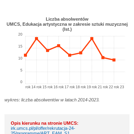
Liczba absolwentów
UMCS, Edukacja artystyczna w zakresie sztuki muzycznej
(Ist.)
20
15
10
5
0
rok 14
rok 15
rok 16
rok 17
rok 18
rok 19
rok 21
rok 22
rok 23
wykres: liczba absolwentów w latach 2014-2023.
Opis kierunku na stronie UMCS:
irk.umcs.pl/pl/offer/rekrutacja-24-
25/programme/ART_EAM_S1