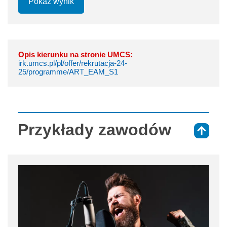
Pokaż wynik
Opis kierunku na stronie UMCS:
irk.umcs.pl/pl/offer/rekrutacja-24-
25/programme/ART_EAM_S1
Przykłady zawodów
⇑