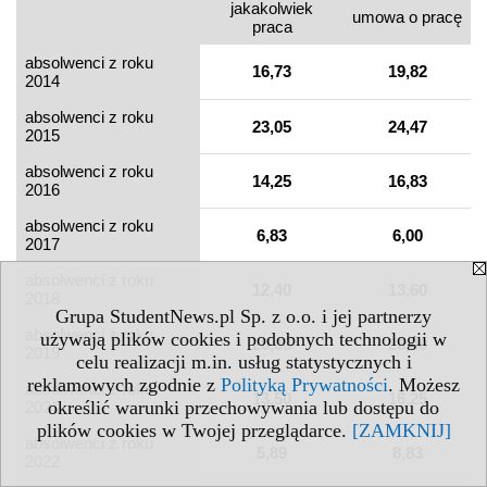
jakakolwiek
umowa o pracę
praca
absolwenci z roku
16,73
19,82
2014
absolwenci z roku
23,05
24,47
2015
absolwenci z roku
14,25
16,83
2016
absolwenci z roku
6,83
6,00
2017
absolwenci z roku
12,40
13,60
2018
Grupa StudentNews.pl Sp. z o.o. i jej partnerzy
absolwenci z roku
używają plików cookies i podobnych technologii w
20,08
26,00
2019
celu realizacji m.in. usług statystycznych i
reklamowych zgodnie z
Polityką Prywatności
. Możesz
absolwenci z roku
13,50
16,25
określić warunki przechowywania lub dostępu do
2021
plików cookies w Twojej przeglądarce.
[ZAMKNIJ]
absolwenci z roku
5,89
8,83
2022