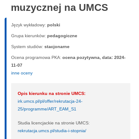
muzycznej na UMCS
Język wykładowy:
polski
Grupa kierunków:
pedagogiczne
System studiów:
sta­cjo­nar­ne
Ocena programowa PKA:
ocena pozytywna, data: 2024-
11-07
inne oceny
Opis kierunku na stronie UMCS:
irk.umcs.pl/pl/offer/rekrutacja-24-
25/programme/ART_EAM_S1
Studia licencjackie na stronie UMCS:
rekrutacja.umcs.pl/studia-i-stopnia/