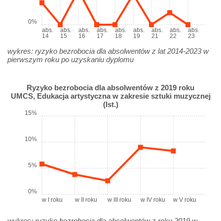
0%
abs.
abs.
abs.
abs.
abs.
abs.
abs.
abs.
abs.
14
15
16
17
18
19
21
22
23
wykres: ryzyko bezrobocia dla absolwentów z lat 2014-2023 w
pierwszym roku po uzyskaniu dyplomu
Ryzyko bezrobocia dla absolwentów z 2019 roku
UMCS, Edukacja artystyczna w zakresie sztuki muzycznej
(Ist.)
15%
10%
5%
0%
w I roku
w II roku
w III roku
w IV roku
w V roku
wykres: ryzyko bezrobocia dla absolwentów z roku 2019 w