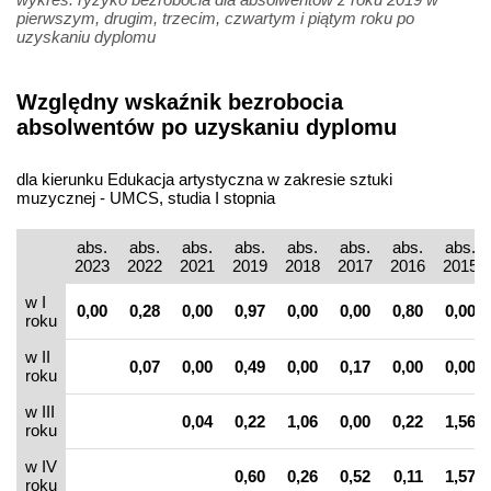
pierwszym, drugim, trzecim, czwartym i piątym roku po
uzyskaniu dyplomu
Względny wskaźnik bezrobocia
absolwentów po uzyskaniu dyplomu
dla kierunku Edukacja artystyczna w zakresie sztuki
muzycznej - UMCS, studia I stopnia
abs.
abs.
abs.
abs.
abs.
abs.
abs.
abs.
2023
2022
2021
2019
2018
2017
2016
2015
w I
0,00
0,28
0,00
0,97
0,00
0,00
0,80
0,00
roku
w II
0,07
0,00
0,49
0,00
0,17
0,00
0,00
roku
w III
0,04
0,22
1,06
0,00
0,22
1,56
roku
w IV
0,60
0,26
0,52
0,11
1,57
roku