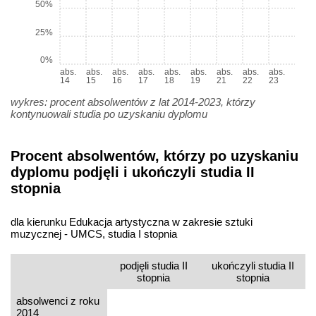
50%
25%
0%
abs.
abs.
abs.
abs.
abs.
abs.
abs.
abs.
abs.
14
15
16
17
18
19
21
22
23
wykres: procent absolwentów z lat 2014-2023, którzy
kontynuowali studia po uzyskaniu dyplomu
Procent absolwentów, którzy po uzyskaniu
dyplomu podjęli i ukończyli studia II
stopnia
dla kierunku Edukacja artystyczna w zakresie sztuki
muzycznej - UMCS, studia I stopnia
podjęli studia II
ukończyli studia II
stopnia
stopnia
absolwenci z roku
2014