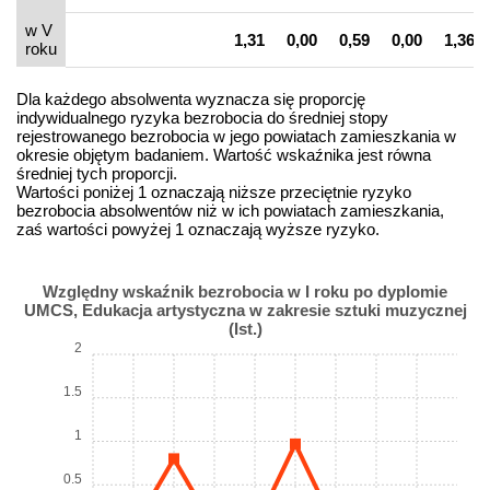
w V
1,31
0,00
0,59
0,00
1,36
roku
Dla każdego absolwenta wyznacza się proporcję
indywidualnego ryzyka bezrobocia do średniej stopy
rejestrowanego bezrobocia w jego powiatach zamieszkania w
okresie objętym badaniem. Wartość wskaźnika jest równa
średniej tych proporcji.
Wartości poniżej 1 oznaczają niższe przeciętnie ryzyko
bezrobocia absolwentów niż w ich powiatach zamieszkania,
zaś wartości powyżej 1 oznaczają wyższe ryzyko.
Względny wskaźnik bezrobocia w I roku po dyplomie
UMCS, Edukacja artystyczna w zakresie sztuki muzycznej
(Ist.)
2
1.5
1
0.5