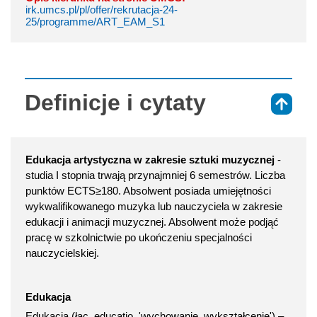
irk.umcs.pl/pl/offer/rekrutacja-24-
25/programme/ART_EAM_S1
Definicje i cytaty
⇑
Edukacja artystyczna w zakresie sztuki muzycznej
-
studia I stopnia trwają przynajmniej 6 semestrów. Liczba
punktów ECTS≥180. Absolwent posiada umiejętności
wykwalifikowanego muzyka lub nauczyciela w zakresie
edukacji i animacji muzycznej. Absolwent może podjąć
pracę w szkolnictwie po ukończeniu specjalności
nauczycielskiej.
Edukacja
Edukacja (łac. educatio, 'wychowanie, wykształcenie') –