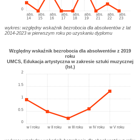
0
abs.
abs.
abs.
abs.
abs.
abs.
abs.
abs.
abs.
14
15
16
17
18
19
21
22
23
wykres: względny wskaźnik bezrobocia dla absolwentów z lat
2014-2023 w pierwszym roku po uzyskaniu dyplomu
Względny wskaźnik bezrobocia dla absolwentów z 2019
roku
UMCS, Edukacja artystyczna w zakresie sztuki muzycznej
(Ist.)
2
1.5
1
0.5
0
w I roku
w II roku
w III roku
w IV roku
w V roku