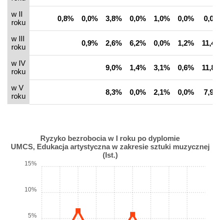
w II
0,8%
0,0%
3,8%
0,0%
1,0%
0,0%
0,0%
roku
w III
0,9%
2,6%
6,2%
0,0%
1,2%
11,4
roku
w IV
9,0%
1,4%
3,1%
0,6%
11,8
roku
w V
8,3%
0,0%
2,1%
0,0%
7,9%
roku
Ryzyko bezrobocia w I roku po dyplomie
UMCS, Edukacja artystyczna w zakresie sztuki muzycznej
(Ist.)
15%
10%
5%