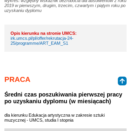
wykres: względny wskaźnik bezrobocia dla absolwentów z roku
2019 w pierwszym, drugim, trzecim, czwartym i piątym roku po
uzyskaniu dyplomu
Opis kierunku na stronie UMCS:
irk.umcs.pl/pl/offer/rekrutacja-24-
25/programme/ART_EAM_S1
PRACA
Średni czas poszukiwania pierwszej pracy
po uzyskaniu dyplomu (w miesiącach)
dla kierunku Edukacja artystyczna w zakresie sztuki
muzycznej - UMCS, studia I stopnia