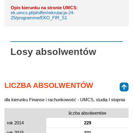
Opis kierunku na stronie UMCS:
irk.umcs.pl/pl/offer/rekrutacja-24-
25/programme/EKO_FIR_S1
Losy absolwentów
LICZBA ABSOLWENTÓW
dla kierunku Finanse i rachunkowość - UMCS, studia I stopnia
liczba absolwentów
rok 2014
229
rok 2015
271