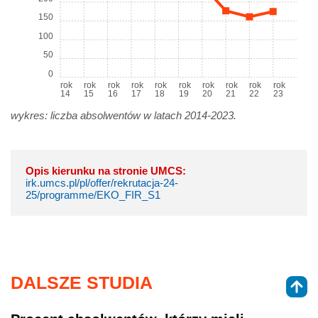
150
100
50
0
rok
rok
rok
rok
rok
rok
rok
rok
rok
rok
14
15
16
17
18
19
20
21
22
23
wykres: liczba absolwentów w latach 2014-2023.
Opis kierunku na stronie UMCS:
irk.umcs.pl/pl/offer/rekrutacja-24-
25/programme/EKO_FIR_S1
DALSZE STUDIA