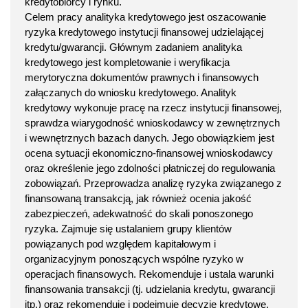
kredytobiorcy i rynku.
Celem pracy analityka kredytowego jest oszacowanie
ryzyka kredytowego instytucji finansowej udzielającej
kredytu/gwarancji. Głównym zadaniem analityka
kredytowego jest kompletowanie i weryfikacja
merytoryczna dokumentów prawnych i finansowych
załączanych do wniosku kredytowego. Analityk
kredytowy wykonuje pracę na rzecz instytucji finansowej,
sprawdza wiarygodność wnioskodawcy w zewnętrznych
i wewnętrznych bazach danych. Jego obowiązkiem jest
ocena sytuacji ekonomiczno-finansowej wnioskodawcy
oraz określenie jego zdolności płatniczej do regulowania
zobowiązań. Przeprowadza analizę ryzyka związanego z
finansowaną transakcją, jak również ocenia jakość
zabezpieczeń, adekwatność do skali ponoszonego
ryzyka. Zajmuje się ustalaniem grupy klientów
powiązanych pod względem kapitałowym i
organizacyjnym ponoszących wspólne ryzyko w
operacjach finansowych. Rekomenduje i ustala warunki
finansowania transakcji (tj. udzielania kredytu, gwarancji
itp.) oraz rekomenduje i podejmuje decyzje kredytowe,