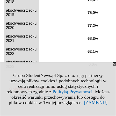
2018
absolwenci z roku
75,0%
2019
absolwenci z roku
77,2%
2020
absolwenci z roku
68,3%
2021
absolwenci z roku
62,1%
2022
absolwenci z roku
0,0%
2023
Grupa StudentNews.pl Sp. z o.o. i jej partnerzy
używają plików cookies i podobnych technologii w
celu realizacji m.in. usług statystycznych i
Opis kierunku na stronie UMCS:
reklamowych zgodnie z
Polityką Prywatności
. Możesz
irk.umcs.pl/pl/offer/rekrutacja-24-
określić warunki przechowywania lub dostępu do
25/programme/EKO_FIR_S1
plików cookies w Twojej przeglądarce.
[ZAMKNIJ]