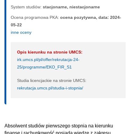
System studiów:
sta­cjo­nar­ne, nie­sta­cjo­nar­ne
Ocena programowa PKA:
ocena pozytywna, data: 2024-
05-22
inne oceny
Opis kierunku na stronie UMCS:
irk.umcs.pl/pl/offer/rekrutacja-24-
25/programme/EKO_FIR_S1
Studia licencjackie na stronie UMCS:
rekrutacja.umcs.pl/studia-i-stopnia/
Absolwent studiów pierwszego stopnia na kierunku
finanse i rachunkowość posiada wiedzę z zakresu