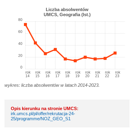
Liczba absolwentów
UMCS, Geografia (Ist.)
80
60
40
20
0
rok
rok
rok
rok
rok
rok
rok
rok
rok
rok
14
15
16
17
18
19
20
21
22
23
wykres: liczba absolwentów w latach 2014-2023.
Opis kierunku na stronie UMCS:
irk.umcs.pl/pl/offer/rekrutacja-24-
25/programme/NOZ_GEO_S1