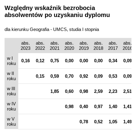
Względny wskaźnik bezrobocia
absolwentów po uzyskaniu dyplomu
dla kierunku Geografia - UMCS, studia I stopnia
abs.
abs.
abs.
abs.
abs.
abs.
abs.
abs.
2023
2022
2021
2020
2019
2018
2017
2016
w I
0,16
0,12
0,75
0,00
0,00
0,00
0,34
0,09
roku
w II
0,15
0,59
0,70
0,92
0,09
0,53
0,09
roku
w III
1,85
0,60
0,98
2,59
2,23
2,51
roku
w IV
0,98
0,40
0,97
1,40
1,41
roku
w V
0,78
0,52
1,05
1,49
roku