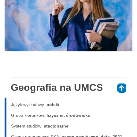
Geografia na UMCS
⇑
Język wykładowy:
polski
Grupa kierunków:
fizyczne, środowisko
System studiów:
sta­cjo­nar­ne
Ocena programowa PKA:
ocena pozytywna, data: 2021-