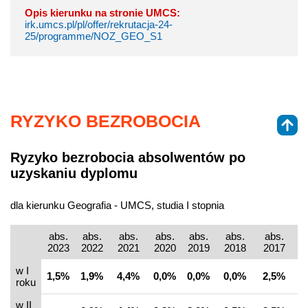
Opis kierunku na stronie UMCS:
irk.umcs.pl/pl/offer/rekrutacja-24-
25/programme/NOZ_GEO_S1
RYZYKO BEZROBOCIA
Ryzyko bezrobocia absolwentów po
uzyskaniu dyplomu
dla kierunku Geografia - UMCS, studia I stopnia
abs.
abs.
abs.
abs.
abs.
abs.
abs.
2023
2022
2021
2020
2019
2018
2017
2
w I
1,5%
1,9%
4,4%
0,0%
0,0%
0,0%
2,5%
1
roku
w II