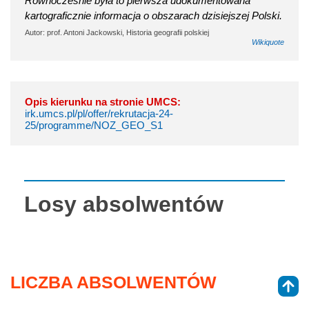
Równocześnie była to pierwsza udokumentowana
kartograficznie informacja o obszarach dzisiejszej Polski.
Autor: prof. Antoni Jackowski, Historia geografii polskiej
Wikiquote
Opis kierunku na stronie UMCS:
irk.umcs.pl/pl/offer/rekrutacja-24-
25/programme/NOZ_GEO_S1
Losy absolwentów
LICZBA ABSOLWENTÓW