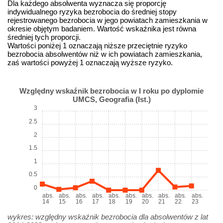
Dla każdego absolwenta wyznacza się proporcję
indywidualnego ryzyka bezrobocia do średniej stopy
rejestrowanego bezrobocia w jego powiatach zamieszkania w
okresie objętym badaniem. Wartość wskaźnika jest równa
średniej tych proporcji.
Wartości poniżej 1 oznaczają niższe przeciętnie ryzyko
bezrobocia absolwentów niż w ich powiatach zamieszkania,
zaś wartości powyżej 1 oznaczają wyższe ryzyko.
Względny wskaźnik bezrobocia w I roku po dyplomie
UMCS, Geografia (Ist.)
3
2.5
2
1.5
1
0.5
0
abs.
abs.
abs.
abs.
abs.
abs.
abs.
abs.
abs.
abs.
14
15
16
17
18
19
20
21
22
23
wykres: względny wskaźnik bezrobocia dla absolwentów z lat