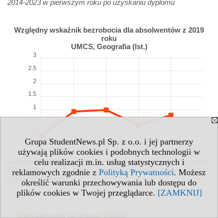
2014-2023 w pierwszym roku po uzyskaniu dyplomu
Względny wskaźnik bezrobocia dla absolwentów z 2019
roku
UMCS, Geografia (Ist.)
3
2.5
2
1.5
1
0.5
0
Grupa StudentNews.pl Sp. z o.o. i jej partnerzy
w I roku
w II roku
w III roku
w IV roku
w V roku
używają plików cookies i podobnych technologii w
wykres: względny wskaźnik bezrobocia dla absolwentów z roku
celu realizacji m.in. usług statystycznych i
2019 w pierwszym, drugim, trzecim, czwartym i piątym roku po
reklamowych zgodnie z
Polityką Prywatności
. Możesz
uzyskaniu dyplomu
określić warunki przechowywania lub dostępu do
plików cookies w Twojej przeglądarce.
[ZAMKNIJ]
Opis kierunku na stronie UMCS: