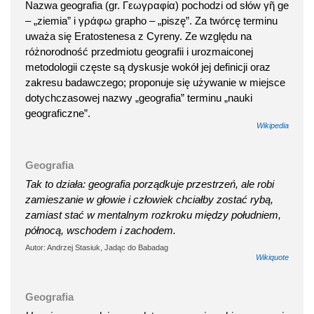
Nazwa geografia (gr. Γεωγραφία) pochodzi od słów γῆ ge
– „ziemia” i γράφω grapho – „piszę”. Za twórcę terminu
uważa się Eratostenesa z Cyreny. Ze względu na
różnorodność przedmiotu geografii i urozmaiconej
metodologii częste są dyskusje wokół jej definicji oraz
zakresu badawczego; proponuje się używanie w miejsce
dotychczasowej nazwy „geografia” terminu „nauki
geograficzne”.
Wikipedia
Geografia
Tak to działa: geografia porządkuje przestrzeń, ale robi
zamieszanie w głowie i człowiek chciałby zostać rybą,
zamiast stać w mentalnym rozkroku między południem,
północą, wschodem i zachodem.
Autor: Andrzej Stasiuk, Jadąc do Babadag
Wikiquote
Geografia