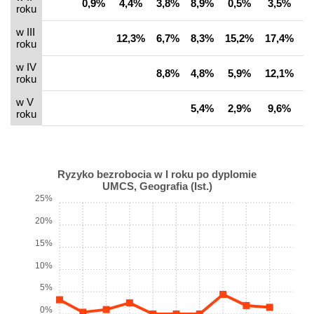
0,9%
4,4%
3,8%
8,9%
0,5%
3,5%
0
roku
w III
12,3%
6,7%
8,3%
15,2%
17,4%
2
roku
w IV
8,8%
4,8%
5,9%
12,1%
8
roku
w V
5,4%
2,9%
9,6%
9
roku
Ryzyko bezrobocia w I roku po dyplomie
UMCS, Geografia (Ist.)
25%
20%
15%
10%
5%
0%