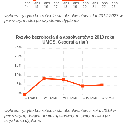
abs.
abs.
abs.
abs.
abs.
abs.
abs.
abs.
abs.
abs.
14
15
16
17
18
19
20
21
22
23
wykres: ryzyko bezrobocia dla absolwentów z lat 2014-2023 w
pierwszym roku po uzyskaniu dyplomu
Ryzyko bezrobocia dla absolwentów z 2019 roku
UMCS, Geografia (Ist.)
25%
20%
15%
10%
5%
0%
w I roku
w II roku
w III roku
w IV roku
w V roku
wykres: ryzyko bezrobocia dla absolwentów z roku 2019 w
pierwszym, drugim, trzecim, czwartym i piątym roku po
uzyskaniu dyplomu