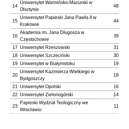
Uniwersytet Warmińsko-Mazurski w
14
48
Olsztynie
Uniwersytet Papieski Jana Pawła II w
15
44
Krakowie
Akademia im. Jana Długosza w
16
39
Częstochowie
17
Uniwersytet Rzeszowski
31
18
Uniwersytet Szczeciński
30
19
Uniwersytet w Białymstoku
19
Uniwersytet Kazimierza Wielkiego w
20
18
Bydgoszczy
21
Uniwersytet Opolski
16
22
Uniwersytet Zielonogórski
14
Papieski Wydział Teologiczny we
23
11
Wrocławiu