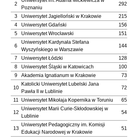
Uniwersytet im. Adama Mickiewicza w
2
292
Poznaniu
3
Uniwersytet Jagielloński w Krakowie
215
4
Uniwersytet Gdański
156
5
Uniwersytet Wrocławski
151
Uniwersytet Kardynała Stefana
6
144
Wyszyńskiego w Warszawie
7
Uniwersytet Łódzki
128
8
Uniwersytet Śląski w Katowicach
100
9
Akademia Ignatianum w Krakowie
73
Katolicki Uniwersytet Lubelski Jana
10
72
Pawła II w Lublinie
11
Uniwersytet Mikołaja Kopernika w Toruniu
65
Uniwersytet Marii Curie-Skłodowskiej w
12
54
Lublinie
Uniwersytet Pedagogiczny im. Komisji
13
51
Edukacji Narodowej w Krakowie