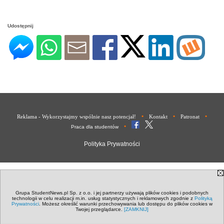
Udostępnij
•
•
•
Reklama - Wykorzystajmy wspólnie nasz potencjał!
Kontakt
Patronat
•
Praca dla studentów
Polityka Prywatności
Grupa StudentNews.pl Sp. z o.o. i jej partnerzy używają plików cookies i podobnych
technologii w celu realizacji m.in. usług statystycznych i reklamowych zgodnie z
Polityką
Prywatności
. Możesz określić warunki przechowywania lub dostępu do plików cookies w
Twojej przeglądarce.
[ZAMKNIJ]