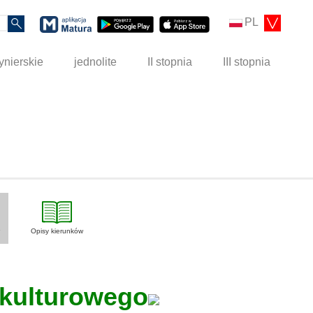
PL
ynierskie
jednolite
II stopnia
III stopnia
Opisy kierunków
 kulturowego