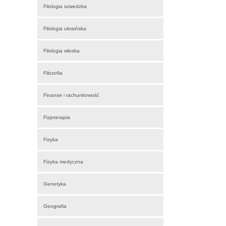
Filologia szwedzka
Filologia ukraińska
Filologia włoska
Filozofia
Finanse i rachunkowość
Fizjoterapia
Fizyka
Fizyka medyczna
Genetyka
Geografia