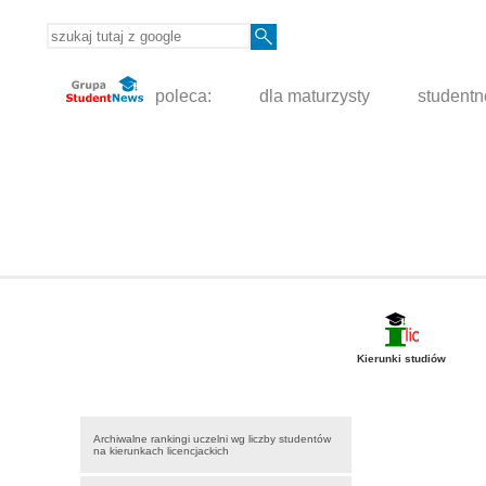
poleca:
dla maturzysty
student
Kierunki studiów
Archiwalne rankingi uczelni wg liczby studentów
na kierunkach licencjackich