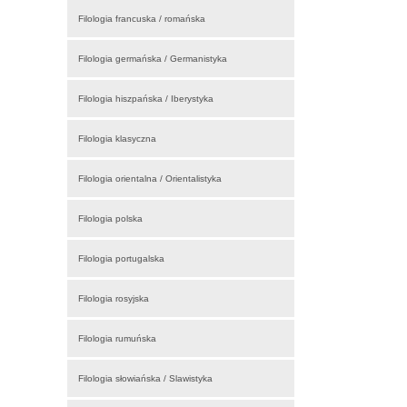
Filologia francuska / romańska
Filologia germańska / Germanistyka
Filologia hiszpańska / Iberystyka
Filologia klasyczna
Filologia orientalna / Orientalistyka
Filologia polska
Filologia portugalska
Filologia rosyjska
Filologia rumuńska
Filologia słowiańska / Slawistyka