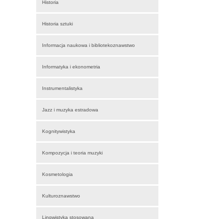
Historia
Historia sztuki
Informacja naukowa i bibliotekoznawstwo
Informatyka i ekonometria
Instrumentalistyka
Jazz i muzyka estradowa
Kognitywistyka
Kompozycja i teoria muzyki
Kosmetologia
Kulturoznawstwo
Lingwistyka stosowana