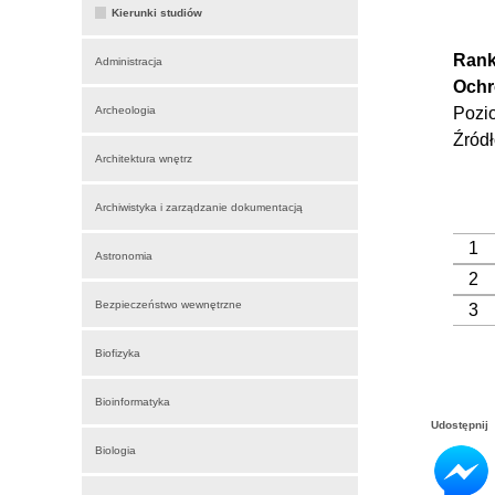
Kierunki studiów
Rank
Administracja
Ochr
Archeologia
Pozio
Źródł
Architektura wnętrz
Archiwistyka i zarządzanie dokumentacją
1
Astronomia
2
Bezpieczeństwo wewnętrzne
3
Biofizyka
Bioinformatyka
Udostępnij
Biologia