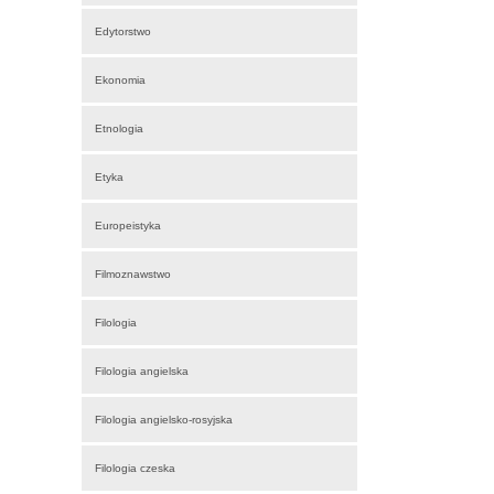
Edytorstwo
Ekonomia
Etnologia
Etyka
Europeistyka
Filmoznawstwo
Filologia
Filologia angielska
Filologia angielsko-rosyjska
Filologia czeska