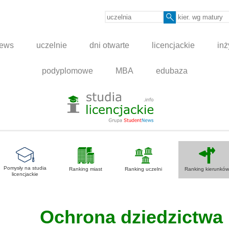
news
uczelnie
dni otwarte
licencjackie
inż
podyplomowe
MBA
edubaza
Pomysły na studia
Ranking miast
Ranking uczelni
Ranking kierunków
licencjackie
Ochrona dziedzictwa