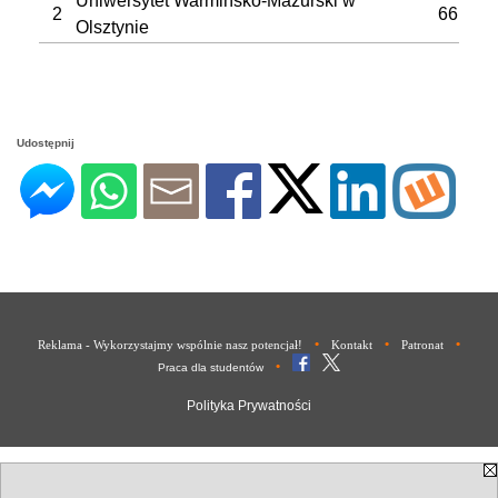
Uniwersytet Warmińsko-Mazurski w
2
66
Olsztynie
Udostępnij
•
•
•
Reklama - Wykorzystajmy wspólnie nasz potencjał!
Kontakt
Patronat
•
Praca dla studentów
Polityka Prywatności