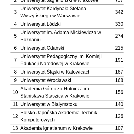
2
Uniwersytet Jagielloński w Krakowie
737
Uniwersytet Kardynała Stefana
3
342
Wyszyńskiego w Warszawie
4
Uniwersytet Łódzki
330
Uniwersytet im. Adama Mickiewicza w
5
274
Poznaniu
6
Uniwersytet Gdański
215
Uniwersytet Pedagogiczny im. Komisji
7
191
Edukacji Narodowej w Krakowie
8
Uniwersytet Śląski w Katowicach
187
9
Uniwersytet Wrocławski
168
Akademia Górniczo-Hutnicza im.
10
156
Stanisława Staszica w Krakowie
11
Uniwersytet w Białymstoku
140
Polsko-Japońska Akademia Technik
12
126
Komputerowych
13
Akademia Ignatianum w Krakowie
107